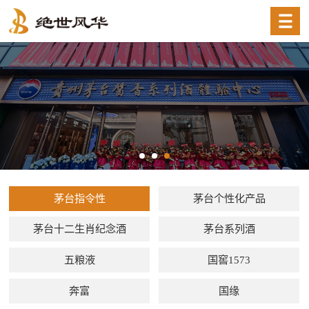
茅台指令性
茅台个性化产品
茅台十二生肖纪念酒
茅台系列酒
五粮液
国窖1573
奔富
国缘